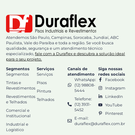
Atendemos São Paulo, Campinas, Sorocaba, Jundiaí, ABC
Paulista, Vale do Paraíba e toda a região. Se você busca
qualidade, segurança e um atendimento técnico
especializado,
fale com a Duraflex e descubra a solução ideal
para o seu projeto.
Segmentos
Serviços
Canais de
Siga nossas
Segmentos
Serviços
atendimento
redes sociais
WhatsApp:
Facebook
Tintas e
Pisos
(12) 98808-
Revestimentos
Instagram
5444
Pintura
Revestimentos
LinkedIn
Telefone:
Telhados
e Telhados
(12) 3931-
YouTube
5452
Comercial e
Pinterest
Institucional
E-mail:
duraflex@duraflex.com.br
Industrial e
Logístico