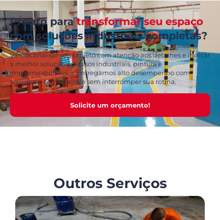
Pronto para
transformar seu espaço
com soluções industriais completas?
Vamos analisar seu projeto com atenção aos detalhes e indicar
a melhor solução em pisos industriais, pintura e
impermeabilização. Entregamos alto desempenho com
agilidade, sem sujeira e sem interromper sua rotina.
Solicite um orçamento!
Outros Serviços