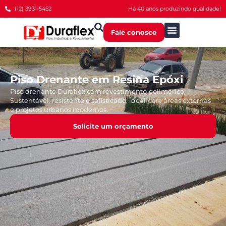
(12) 3931-5452
Há 40 anos produzindo qualidade!
Fale conosco
Piso Drenante em Resina Epóxi
Piso drenante Duraflex com revestimento polimérico.
Sustentável, resistente e sofisticado, ideal para áreas externas
e projetos urbanos modernos.
Solicite um orçamento